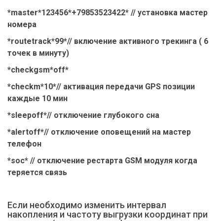
*master*123456*+79853523422* // установка мастер
номера
*routetrack*99*// включение активного трекинга ( 6
точек в минуту)
*checkgsm*off*
*checkm*10*// активация передачи GPS позиции
каждые 10 мин
*sleepoff*// отключение глубокого сна
*alertoff*// отключение оповещений на мастер
телефон
*soc* // отключение рестарта GSM модуля когда
теряется связь
Если необходимо изменить интервал
накопления и частоту выгрузки координат при