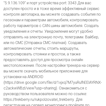
"5.9.136.109" и порт устройства port: 3343 Для вас
доступен просто и в тоже время эффективный сервис
контроля автопарка, вы можете создавать события по
геозонам и параметрам автомобиля, контролировать
работу параметров с CAN шины автомобиля. Создать
уведомления и отчеты. Уведомления могут удобно
отправлять на электронную почту, телеграмм. Вайбер,
или по СМС (Отправка СМС платная). Создавать
автоматические отчеты, стоить маршруты,
контролировать стоянки и простои, а также
предоставлять доступ для просмотра онлайн
местоположения. После настройки трекера на сервер
вы можете скачать мобильное приложение для
установки на ANDROID
(https://drive.google.com/file/d/1xjxq7M7yuRufhEElAYRNX-
c2ackwWBzl/view?usp=sharing). Ознакомиться с
руководством пользователя можно по ссылке:
https://trekberry.ru/rukpolzovatel_trekberry. Для
регистрации на сервер мониторинга пройдите по