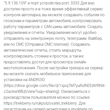
"5.9.136.109" и порт устройства port: 3333 Для вас
доступен просто и в тоже время эффективный сервис
контроля автопарка, вы можете создавать события по
геозонам и параметрам автомобиля, контролировать
работу параметров с CAN шины автомобиля. Создать
уведомления и отчеты. Уведомления могут удобно
отправлять на электронную почту, телеграмм. Вайбер,
или по СМС (Отправка СМС платная). Создавать
автоматические отчеты, стоить маршруты,
контролировать стоянки и простои, а также
предоставлять доступ для просмотра онлайн
местоположения. После настройки трекера на сервер
вы можете скачать мобильное приложение для
установки на ANDROID
(https://drive.google.com/file/d/1xjxq7M7yuRufhEElAYRNX-
c2ackwWBzl/view?usp=sharing). Ознакомиться с
руководством пользователя можно по ссылке:
https://trekberry.ru/rukpolzovatel_trekberry. Для
регистрации на сервер мониторинга пройдите по