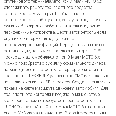
спутникового терминалаАвтоФон D-Маяк МОТО 6.x
отслеживать работу транспортного средства,
контролировать маршрут ТС. Удаленного
контролировать работу авто, если у вас подключены
функции блокировки работы двигателя или другие
периферийные устройства. Вести автоконтроль если
спутниковый терминал поддерживает
программирование функций. Передавать данные по
ретрансляции, например в росдормониторинг. GPS
трекер для автомобиляАвтоФон D-Маяк МОТО 6.x
можно приобрести с рук или у официального дилера
производителя и настроить на сервер мониторинга
транспорта TREKBERRY удаленно по СМС или локально
при подключении по USB к трекеру. Создать ссылки для
показа на карте маршрута движения автомобиля. Для
транспортного контроля и подключения к системе
мониторинга вам потребуется перенастроить ваш
ГЛОНАСС трекерАвтоФон D-Маяк МОТО 6.x настроить
его по СМС указав в качестве IP:"gps.trekberry.ru" или