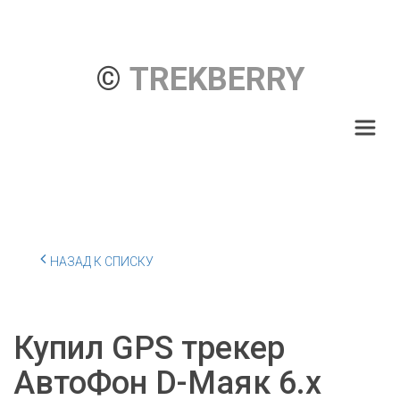
© 
TREKBERRY
НАЗАД К СПИСКУ
Купил GPS трекер
АвтоФон D-Маяк 6.x