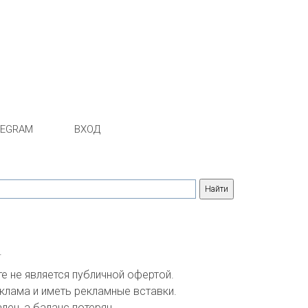
LEGRAM
ВХОД
.
 не является публичной офертой. 

клама и иметь рекламные вставки.

ен, а баланс потерян.
