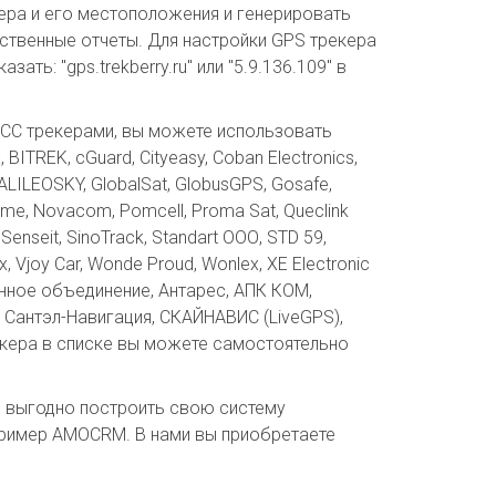
ера и его местоположения и генерировать
бственные отчеты. Для настройки GPS трекера
ь: "gps.trekberry.ru" или "5.9.136.109" в
СС трекерами, вы можете использовать
ITREK, cGuard, Cityeasy, Coban Electronics,
GALILEOSKY, GlobalSat, GlobusGPS, Gosafe,
Name, Novacom, Pomcell, Proma Sat, Queclink
Senseit, SinoTrack, Standart ООО, STD 59,
x, Vjoy Car, Wonde Proud, Wonlex, XE Electronic
венное объединение, Антарес, АПК КОМ,
, Сантэл-Навигация, СКАЙНАВИС (LiveGPS),
екера в списке вы можете самостоятельно
 выгодно построить свою систему
апример AMOCRM. В нами вы приобретаете