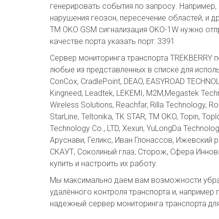
генерировать события по запросу. Например,
нарушения геозон, пересечение областей, и д
TM OKO GSM сигнализация OKO-1W нужно отправит
качестве порта указать порт: 3391
Сервер мониторинга транспорта TREKBERRY п
любые из представленных в списке для использо
ConCox, CradlePoint, DEAO, EASYROAD TECHNOLOGY
Kingneed, Leadtek, LEKEMI, M2M,Megastek Techno
Wireless Solutions, Reachfar, Rilla Technology,
StarLine, Teltonika, TK STAR, TM OKO, Topin, Top
Technology Co., LTD, Xexun, YuLongDa Technol
Аруснави, Геликс, Иван Глонассов, Ижевский 
СКАУТ, Соколиный глаз, Сторож, Сфера Иннов
купить и настроить их работу.
Мы максимально даем вам возможности убрат
удалённого контроля транспорта и, например
надежный сервер мониторинга транспорта дл