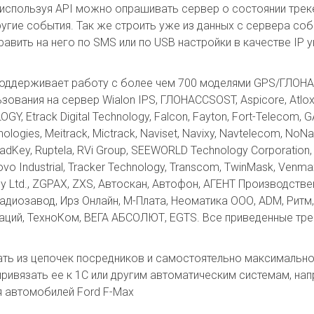
 используя API можно опрашивать сервер о состоянии трек
ругие события. Так же строить уже из данных с сервера со
ь на него по SMS или по USB настройки в качестве IP указат
оддерживает работу с более чем 700 моделями GPS/ГЛОНА
вания на сервер Wialon IPS, ГЛОНАССSOST, Aspicore, Atlox, B
, Etrack Digital Technology, Falcon, Fayton, Fort-Telecom, 
logies, Meitrack, Mictrack, Naviset, Navixy, Navtelecom, No
 RoadKey, Ruptela, RVi Group, SEEWORLD Technology Corporation, 
lovo Industrial, Tracker Technology, Transcom, TwinMask, Venma
ogy Ltd., ZGPAX, ZXS, Автоскан, Автофон, АГЕНТ Производст
радиозавод, Ирз Онлайн, М-Плата, Неоматика ООО, ADM, Ритм
аций, ТехноКом, ВЕГА АБСОЛЮТ, EGTS. Все приведенные тр
ь из цепочек посредников и самостоятельно максимально
 привязать ее к 1C или другим автоматическим системам, н
я автомобилей Ford F-Max