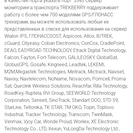
в качестве порта указать порт: 3343 Сервер
мониторинга транспорта TREKBERRY поддерживает
работу с более чем 700 моделями GPS/ГЛОНАСС
трекерами, вы можете использовать любые из
представленных в списке для использования на сервер
Wialon IPS, ГЛОНАССSOST, Aspicore, Atlox, BITREK,
cGuard, Cityeasy, Coban Electronics, ConCox, CradlePoint,
DEAO, EASYROAD TECHNOLOGY, Etrack Digital Technology,
Falcon, Fayton, Fort-Telecom, GALILEOSKY, GlobalSat,
GlobusGPS, Gosafe, Kingneed, Leadtek, LEKEMI,
M2M,Megastek Technologies, Meitrack, Mictrack, Naviset,
Navixy, Navtelecom, NoName, Novacom, Pomcell, Proma
Sat, Queclink Wireless Solutions, Reachfar, Rilla Technology,
RoadKey, Ruptela, RVi Group, SEEWORLD Technology
Corporation, Senseit, SinoTrack, Standart ООО, STD 59,
StarLine, Teltonika, TK STAR, TM OKO, Topin, Toplovo
Industrial, Tracker Technology, Transcom, TwinMask,
Venmax, Vjoy Car, Wonde Proud, Wonlex, XE Electronic
Technology Co., LTD, Xexun, YuLongDa Technology Ltd.,