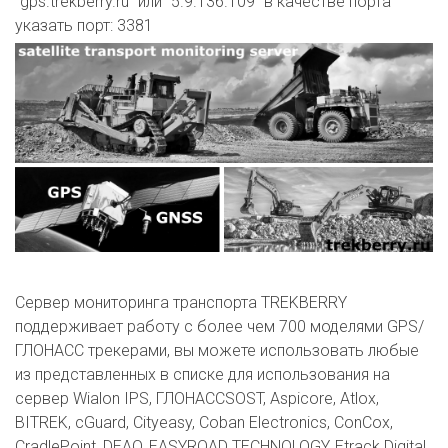
"gps.trekberry.ru" или "5.9.136.109" в качестве порта
указать порт: 3381
Сервер мониторинга транспорта TREKBERRY
поддерживает работу с более чем 700 моделями GPS/
ГЛОНАСС трекерами, вы можете использовать любые
из представленных в списке для использования на
сервер Wialon IPS, ГЛОНАССSOST, Aspicore, Atlox,
BITREK, cGuard, Cityeasy, Coban Electronics, ConCox,
CradlePoint, DEAO, EASYROAD TECHNOLOGY, Etrack Digital