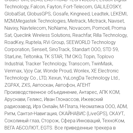
Technology, Falcon, Fayton, Fort-Telecom, GALILEOSKY,
GlobalSat, GlobusGPS, Gosafe, Kingneed, Leadtek, LEKEMI,
M2M,Megastek Technologies, Meitrack, Mictrack, Naviset,
Navixy, Navtelecom, NoName, Novacom, Pomcell, Proma
Sat, Queclink Wireless Solutions, Reachfar, Rilla Technology,
RoadKey, Ruptela, RVi Group, SEEWORLD Technology
Corporation, Senseit, SinoTrack, Standart ООО, STD 59,
StarLine, Teltonika, TK STAR, TM OKO, Topin, Toplovo
Industrial, Tracker Technology, Transcom, TwinMask,
Venmax, Vjoy Car, Wonde Proud, Wonlex, XE Electronic
Technology Co., LTD, Xexun, YuLongDa Technology Ltd.,
ZGPAX, ZXS, Автоскан, Автофон, АГЕНТ
Производственное объединение, Антарес, АПК КОМ,
Аруснави, Геликс, Иван Глонассов, Ижевский
радиозавод, Ирз Онлайн, М-Плата, Неоматика ООО, ADM,
Ритм, Сантэл-Навигация, СКАЙНАВИС (LiveGPS), СКАУТ,
Соколиный глаз, Сторож, Сфера Инноваций, ТехноКом,
ВЕГА АБСОЛЮТ, EGTS. Все приведенные трекера в