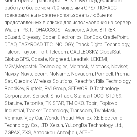
мониторинга транспорта TREKBERRY поддерживает
работу с более чем 700 моделями GPS/ГЛОНАСС
трекерами, вы можете использовать любые из
представленных в списке для использования на сервер
Wialon IPS, ГЛОНАССSOST, Aspicore, Atlox, BITREK,
cGuard, Cityeasy, Coban Electronics, ConCox, CradlePoint,
DEAO, EASYROAD TECHNOLOGY, Etrack Digital Technology,
Falcon, Fayton, Fort-Telecom, GALILEOSKY, GlobalSat,
GlobusGPS, Gosafe, Kingneed, Leadtek, LEKEMI,
M2M,Megastek Technologies, Meitrack, Mictrack, Naviset,
Navixy, Navtelecom, NoName, Novacom, Pomcell, Proma
Sat, Queclink Wireless Solutions, Reachfar, Rilla Technology,
RoadKey, Ruptela, RVi Group, SEEWORLD Technology
Corporation, Senseit, SinoTrack, Standart ООО, STD 59,
StarLine, Teltonika, TK STAR, TM OKO, Topin, Toplovo
Industrial, Tracker Technology, Transcom, TwinMask,
Venmax, Vjoy Car, Wonde Proud, Wonlex, XE Electronic
Technology Co., LTD, Xexun, YuLongDa Technology Ltd.,
ZGPAX, ZXS, Автоскан, Автофон, АГЕНТ