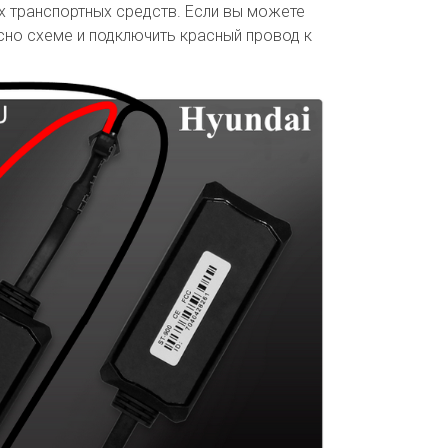
х транспортных средств. Если вы можете
сно схеме и подключить красный провод к