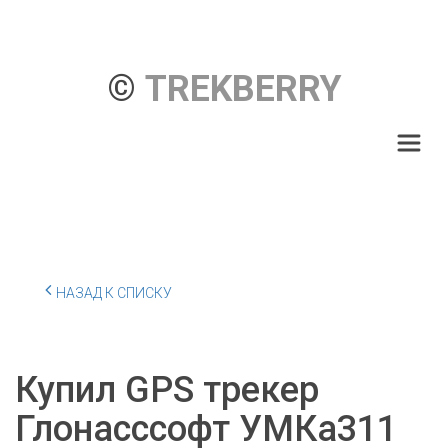
© 
TREKBERRY
НАЗАД К СПИСКУ
Купил GPS трекер
Глонасссофт УМКа311