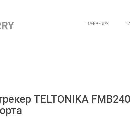
RRY
TREKBERRY
Т
трекер TELTONIKA FMB240
орта