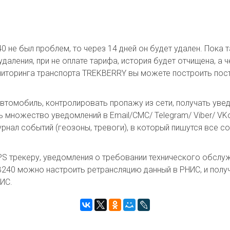
 не был проблем, то через 14 дней он будет удален. Пока 
удаления, при не оплате тарифа, история будет отчищена, а
ониторинга транспорта TREKBERRY вы можете построить пос
втомобиль, контролировать пропажу из сети, получать уве
ь множество уведомлений в Email/СМС/ Telegram/ Viber/ VK
рнал событий (геозоны, тревоги), в который пишутся все 
 трекеру, уведомления о требовании технического обслуж
0 можно настроить ретрансляцию данный в РНИС, и получи
НИС.