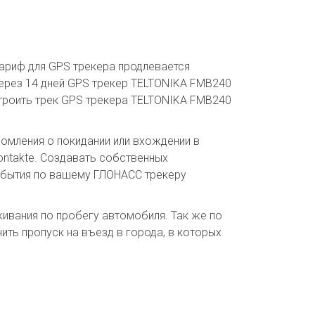
тариф для GPS трекера продлевается
 через 14 дней GPS трекер TELTONIKA FMB240
троить трек GPS трекера TELTONIKA FMB240
домления о покидании или вхождении в
ontakte. Создавать собственных
события по вашему ГЛОНАСС трекеру
ивания по пробегу автомобиля. Так же по
ть пропуск на въезд в города, в которых