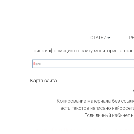
СТАТЬИ
Р
Поиск информации по сайту мониторинга тран
Карта сайта
Копирование материала без ссылки
Часть текстов написано нейросеть
Если личный кабинет н
index inform: При индексации сайта приним