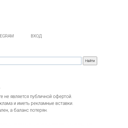
LEGRAM
ВХОД
.
 не является публичной офертой. 

клама и иметь рекламные вставки.

ен, а баланс потерян.

ервостепенное  ранжирование  страниц при 