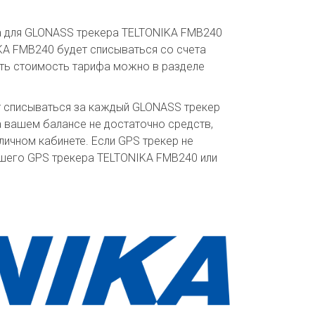
та для GLONASS трекера TELTONIKA FMB240
KA FMB240 будет списываться со счета
ить стоимость тарифа можно в разделе
т списываться за каждый GLONASS трекер
а вашем балансе не достаточно средств,
ичном кабинете. Если GPS трекер не
ашего GPS трекера TELTONIKA FMB240 или