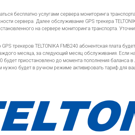
ваться бесплатно услугами сервера мониторинга транспор
ности сервера. Далее обслуживание GPS трекера TELTONI
установленного на сервере мониторинга транспорта. Уточн
о GPS трекеров TELTONIKA FMB240 абонентская плата буде
аждого месяца, за следующий месяц обслуживания. Если н
будет приостановлено до момента пополнения баланса в л
м нужно будет в ручном режиме активировать тариф для в