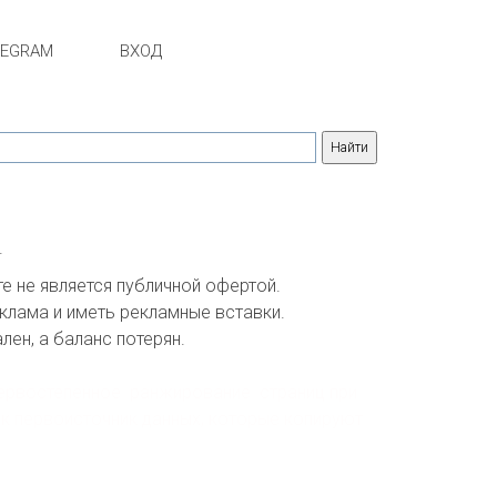
LEGRAM
ВХОД
.
 не является публичной офертой. 

клама и иметь рекламные вставки.

ен, а баланс потерян.

ервостепенное  ранжирование  страниц при 
 первоисточник данных, которые копируют  