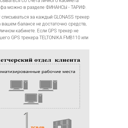
ываться со счета личного кабинета
рифа можно в разделе ФИНАНСЫ - ТАРИФ.
т списываться за каждый GLONASS трекер
а вашем балансе не достаточно средств,
ичном кабинете. Если GPS трекер не
ашего GPS трекера TELTONIKA FMB110 или