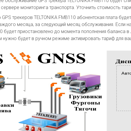
е обслуживание GPS трекера TELTONIKA FMB110 будет спис
а сервере мониторинга транспорта. Уточнить стоимость та
о GPS трекеров TELTONIKA FMB110 абонентская плата буде
аждого месяца, за следующий месяц обслуживания. Если н
будет приостановлено до момента пополнения баланса в л
м нужно будет в ручном режиме активировать тариф для в