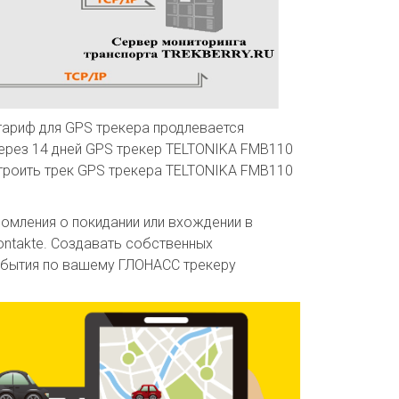
 тариф для GPS трекера продлевается
 через 14 дней GPS трекер TELTONIKA FMB110
троить трек GPS трекера TELTONIKA FMB110
домления о покидании или вхождении в
ontakte. Создавать собственных
события по вашему ГЛОНАСС трекеру