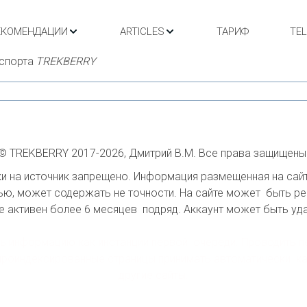
ЕКОМЕНДАЦИИ
ARTICLES
ТАРИФ
TE
спорта 
TREKBERRY
© TREKBERRY 2017-2026, Дмитрий В.М. Все права защищены
 на источник запрещено. Информация размещенная на сайте
ю, может содержать не точности. На сайте может  быть ре
е активен более 6 месяцев  подряд. Аккаунт может быть удал
ать информацию как инстанции первой  очереди. Проводить п
проиндексированные страницы принимать автоматически  как
другие сайты.