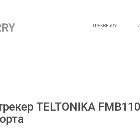
RRY
TREKBERRY
Т
трекер TELTONIKA FMB110
орта