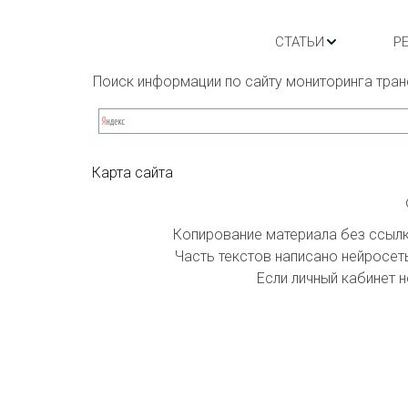
СТАТЬИ
Р
Поиск информации по сайту мониторинга тран
Карта сайта
Копирование материала без ссылки
Часть текстов написано нейросеть
Если личный кабинет н
index inform: При индексации сайта приним
поисковой выдачи на первой странице. Все 