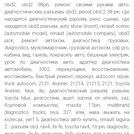
obd2, obd2 38pin, ремонт своими руками авто,
диагностические разъемы obd2, pinout obd 2 38 pin, где
находится диагностический разъем, рено сценик, где
находится obd2 разъем, auto show (event), renault scénic
(automobile model), renault (automobile company), obd2
jack, ремонт автоком, диагностика грузовых,
diagnostics, мультимарочник, грузовой аутоком, cdp pro,
кабина, вид, газель, покрасить авто, бешеный электрик,
урок по диагностики авто, адаптер диагностика
автомобиль, 3302, перекупщики, восстановление,
востановить, быстрый ремонт, перекуп, autocom repair,
truck autocom, 2131, 4runner, 21214, 21213, 2121, toyota
4runner, hilux, diy, диагностический разьем, разьем,
toyota hilux, деагостини, ашет, survive on wheels, vaz,
бортовой компьютер, mazda 17pin, multibrand
diagnostics trucks, niva, 327, елм, нива, выжить на
колесах, ver1.5, диагностика авто купить, renault laguna
2 - разъём obd, rav4, 3s-fe, toyota rav4, 16-pin, diagnostic,
двигатель 3s-fe, двигатель 3sfe тойота, под капотом, 16