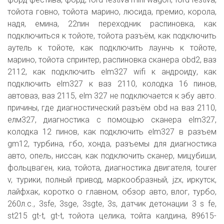
тойота говно, тойота марино, люсида, премио, корола,
надя, емина, 22пин переходник распиновка, как
подключиться к тойоте, тойота разъём, как подключить
аутель к тойоте, как подключить лаунчь к тойоте,
марино, тойота спринтер, распиновка сканера obd2, ваз
2112, как подключить elm327 wifi к андроиду, как
подключить elm327 к ваз 2110, колодка 16 пинов,
автоваз, ваз 2115, elm 327 не подключается к эбу авто.
причины, где диагностический разъём obd на ваз 2110,
елм327, диагностика с помощью сканера elm327,
колодка 12 пинов, как подключить elm327 в разъем
gm12, турбина, гбо, хонда, разъемы для диагностика
авто, опель, ниссан, как подключить сканер, мицубиши,
фольцваген, киа, тойота, диагностика двигателя, tourer
v, турики, полный привод, маркообразный, jzx, иркутск,
лайфхак, коротко о главном, обзор авто, влог, турбо,
260л.с., 3sfe, 3sge, 3sgte, 3s, датчик детонации 3 s fe,
st215 gt-t, gt-t, тойота целика, тойта калдина, 89615-