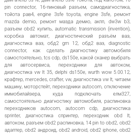
pin connector, 16-пиновый разъем, самодиагностика,
тойота рав4, engine 3sfe toyota, engine 3sfe, ремонт
mazda demio, ремонт мазда демио, акпп, dw3w b3,
разъем obd2 купить, automatic transmission (invention),
коробка автомат, диагностический разъём ваз,
диагностика ваз, обд2 gm 12, обд2 ваз, diagnostic
connector, как сделать диагностику автомобиля
самостоятельно, tcs cdp, ds150e, какой сканер выбрать
для автосервиса, переходники для автоком,
диагностика vw lt 35, delphi ds150e, wurth wow 5.00.12,
крафтер, mercedes, crafter, vw, диагностика vw lt, читаем
машину, моторстейт, переходники autocom, отключение
иммобилайзера, куда подключать елм327,
самостоятельно диагностику автомобиля, распиновка
переходников autocom, autocom cdp, диагностика
sprinter, диагностика спринтер, переходник obd lt,
автоком, разъем obd2 распиновка, 14 pin to obd2, obd2
адаптер, obd2 андроид, obd2 android, obd2 iphone, obd2