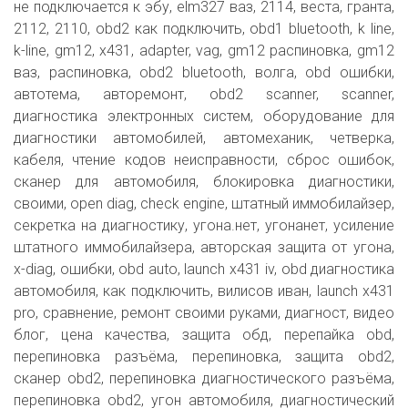
не подключается к эбу, elm327 ваз, 2114, веста, гранта,
2112, 2110, obd2 как подключить, obd1 bluetooth, k line,
k-line, gm12, x431, adapter, vag, gm12 распиновка, gm12
ваз, распиновка, obd2 bluetooth, волга, obd ошибки,
автотема, авторемонт, obd2 scanner, scanner,
диагностика электронных систем, оборудование для
диагностики автомобилей, автомеханик, четверка,
кабеля, чтение кодов неисправности, сброс ошибок,
сканер для автомобиля, блокировка диагностики,
своими, open diag, check engine, штатный иммобилайзер,
секретка на диагностику, угона.нет, угонанет, усиление
штатного иммобилайзера, авторская защита от угона,
x-diag, ошибки, obd auto, launch x431 iv, obd диагностика
автомобиля, как подключить, вилисов иван, launch x431
pro, сравнение, ремонт своими руками, диагност, видео
блог, цена качества, защита обд, перепайка obd,
перепиновка разъёма, перепиновка, защита obd2,
сканер obd2, перепиновка диагностического разъёма,
перепиновка obd2, угон автомобиля, диагностический