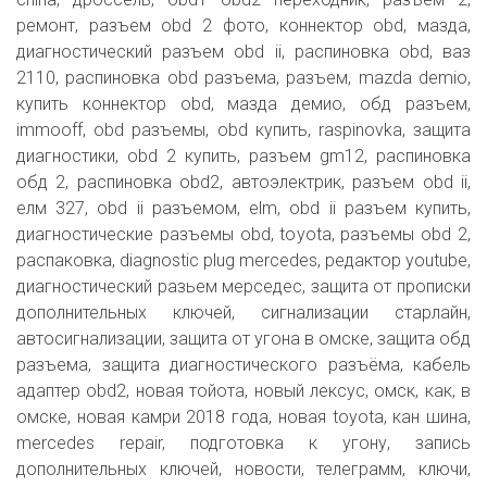
ремонт, разъем obd 2 фото, коннектор obd, мазда,
диагностический разъем obd ii, распиновка obd, ваз
2110, распиновка obd разъема, разъем, mazda demio,
купить коннектор obd, мазда демио, обд разъем,
immooff, obd разъемы, obd купить, raspinovka, защита
диагностики, obd 2 купить, разъем gm12, распиновка
обд 2, распиновка obd2, автоэлектрик, разъем obd ii,
елм 327, obd ii разъемом, elm, obd ii разъем купить,
диагностические разъемы obd, toyota, разъемы obd 2,
распаковка, diagnostic plug mercedes, редактор youtube,
диагностический разьем мерседес, защита от прописки
дополнительных ключей, сигнализации старлайн,
автосигнализации, защита от угона в омске, защита обд
разъема, защита диагностического разъёма, кабель
адаптер obd2, новая тойота, новый лексус, омск, как, в
омске, новая камри 2018 года, новая toyota, кан шина,
mercedes repair, подготовка к угону, запись
дополнительных ключей, новости, телеграмм, ключи,