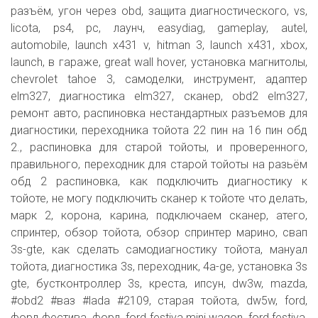
разъём, угон через obd, защита диагностического, vs,
licota, ps4, pc, лаунч, easydiag, gameplay, autel,
automobile, launch x431 v, hitman 3, launch x431, xbox,
launch, в гараже, great wall hover, установка магнитолы,
chevrolet tahoe 3, самоделки, инструмент, адаптер
elm327, диагностика elm327, сканер, obd2 elm327,
ремонт авто, распиновка нестандартных разъемов для
диагностики, переходника тойота 22 пин на 16 пин обд
2., распиновка для старой тойоты, и проверенного,
правильного, переходник для старой тойоты на разьём
обд 2 распиновка, как подключить диагностику к
тойоте, не могу подключить сканер к тойоте что делать,
марк 2, корона, карина, подключаем сканер, атего,
спринтер, обзор тойота, обзор спринтер марино, свап
3s-gte, как сделать самодиагностику тойота, мануал
тойота, диагностика 3s, переходник, 4a-ge, установка 3s
gte, бустконтроллер 3s, креста, ипсун, dw3w, mazda,
#obd2 #ваз #lada #2109, старая тойота, dw5w, ford,
форд фестива, форд, ford festiva mini wagon, ford festiva,