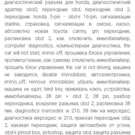
диагностический разъем для honda, диагностический
адаптер obd2, переходник obd, переходник obd 2,
переходник honda 5-pin - obd-ii 16-pin, сигнализации
starline, страховка, сигнализации в омске, каско,
абсолютно новая toyota camry, gm переходник,
распиновка obd 2, как отключить иммобилайзер,
computer diagnostics, компьютерная диагностика, the
car will not start, immo off, прошивка блока упровления,
противоугонные, как самому отключить иммобилайзер,
прошить блок управления, the car is not driving, машина
не заводится, disable immobilizer, автоэлектроника,
immo_off, remove immobilizer, убрать иммобилайзер,
машина не едет, bind key, привязать ключ, устройства,
иммобилайзеры, 38 pin + obd 2, 38 pin, разбор
переходника, вскрытие разьема obd 2, распиновка 38
пин, diagnostics mercedes w 210, 38 пин на мерседес,
диагностика мерседес w 210, приехал переходник обд
2, заказал переходник, защита автомобиля от угона,
obd-ii pinout box, avtoshop, защита obd, защита разъема