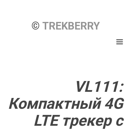
© 
TREKBERRY
VL111: 
Компактный 4G 
LTE трекер с 