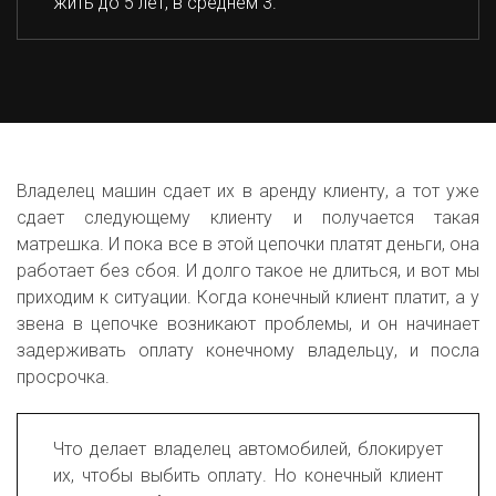
жить до 5 лет, в среднем 3.
Владелец машин сдает их в аренду клиенту, а тот уже
сдает следующему клиенту и получается такая
матрешка. И пока все в этой цепочки платят деньги, она
работает без сбоя. И долго такое не длиться, и вот мы
приходим к ситуации. Когда конечный клиент платит, а у
звена в цепочке возникают проблемы, и он начинает
задерживать оплату конечному владельцу, и посла
просрочка.
Что делает владелец автомобилей, блокирует
их, чтобы выбить оплату. Но конечный клиент