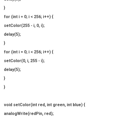
}
for (int i = 0; i < 256; i++) {
setColor(255 - i, 0, i);
delay(5);
}
for (int i = 0; i < 256; i++) {
setColor(0, i, 255 - i);
delay(5);
}
}
void setColor(int red, int green, int blue) {
analogWrite(redPin, red);