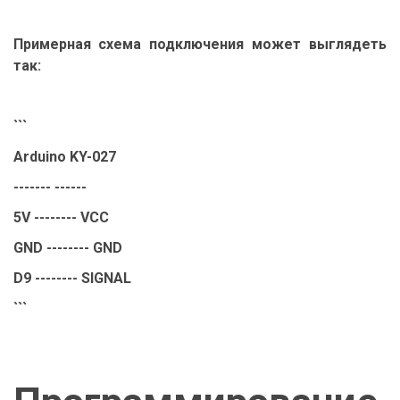
Примерная схема подключения может выглядеть
так:
```
Arduino KY-027
------- ------
5V -------- VCC
GND -------- GND
D9 -------- SIGNAL
```