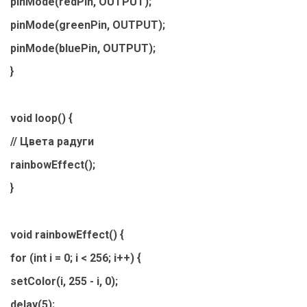
pinMode(redPin, OUTPUT);
pinMode(greenPin, OUTPUT);
pinMode(bluePin, OUTPUT);
}
void loop() {
// Цвета радуги
rainbowEffect();
}
void rainbowEffect() {
for (int i = 0; i < 256; i++) {
setColor(i, 255 - i, 0);
delay(5);