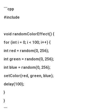
```cpp
#include
void randomColorEffect() {
for (int i = 0; i < 100; i++) {
int red = random(0, 256);
int green = random(0, 256);
int blue = random(0, 256);
setColor(red, green, blue);
delay(100);
}
}
```