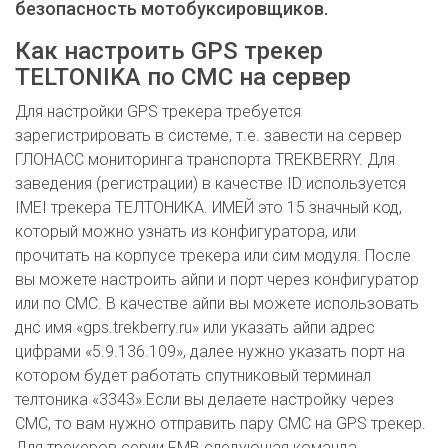
безопасность мотобуксировщиков.
Как настроить GPS трекер
TELTONIKA по СМС на сервер
Для настройки GPS трекера требуется
зарегистрировать в системе, т.е. завести на сервер
ГЛОНАСС мониторинга транспорта TREKBERRY. Для
заведения (регистрации) в качестве ID используется
IMEI трекера ТЕЛТОНИКА. ИМЕЙ это 15 значный код,
который можно узнать из конфигуратора, или
прочитать на корпусе трекера или сим модуля. После
вы можете настроить айпи и порт через конфигуратор
или по СМС. В качестве айпи вы можете использовать
днс имя «gps.trekberry.ru» или указать айпи адрес
цифрами «5.9.136.109», далее нужно указать порт на
котором будет работать спутниковый терминал
телтоника «3343».Если вы делаете настройку через
СМС, то вам нужно отправить пару СМС на GPS трекер.
Для трекеров серии FMB следующая команда _ _