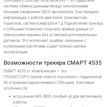
CAN‑шина (Controller Area Network) — это цифровая
система обмена данными между электронными
блоками управления (ЭБУ) автомобиля. Она передаёт
информацию о работе двигателя, трансмиссии,
тормозов, систем комфорта и т. д.Подключение трекера
к CAN‑шине позволяет получать прямые данные от
электроники машины без установки дополнительных
датчиков. Это исключает ошибки, связанные с
косвенными расчётами, и даёт полную картину
эксплуатации.
Возможности трекера СМАРТ 4535
СМАРТ 4535 от «Навтелеком» — это
ГЛОНАСС/GPS‑трекер нового поколения с поддержкой
4G и прямым подключением к CAN‑шине. Ключевые
особенности:
встроенная АКБ (800\ \text{мА·ч}) для автономной
работы;