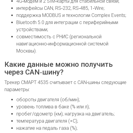
4G‑модем и 2 SIM‑карты для стабильной связи;
интерфейсы CAN, RS‑232, RS‑485, 1‑Wire;
поддержка MODBUS и технологии Complex Events;
Bluetooth 5.0 для интеграции с периферийными
устройствами;
совместимость с РНИС (региональной
навигационно‑информационной системой
Москвы).
Какие данные можно получить
через CAN‑шину?
Трекер СМАРТ 4535 считывает с CAN‑шины следующие
параметры:
обороты двигателя (об/мин);
уровень топлива в баке (% или л);
пробег/одометр (км); нагрузка на двигатель;
температура двигателя (∘C);
нажатие на педаль газа (%);