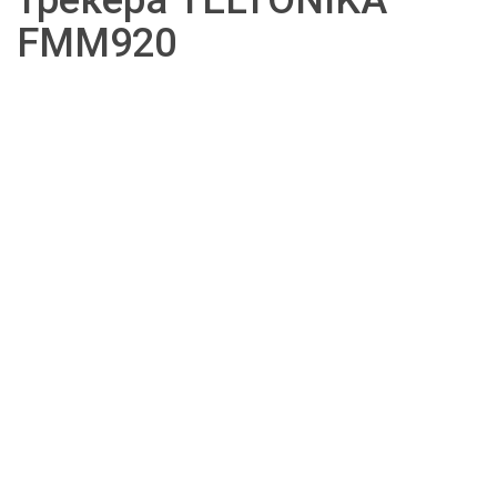
трекера TELTONIKA 
FMM920