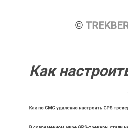
© 
TREKBE
Как настроит
Как по СМС удаленно настроить GPS треке
В современном мире GPS-трекеры стали 