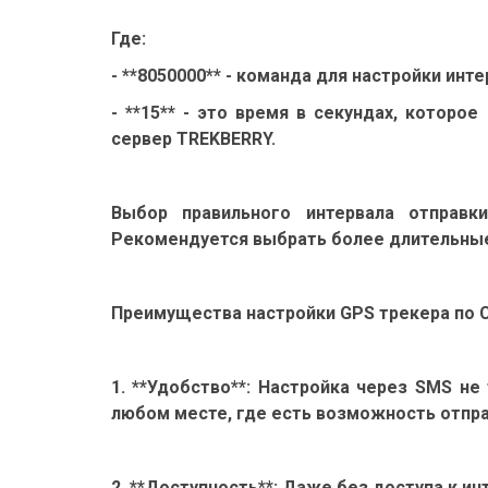
Где:
- **8050000** - команда для настройки инт
- **15** - это время в секундах, котор
сервер TREKBERRY.
Выбор правильного интервала отправк
Рекомендуется выбрать более длительные 
Преимущества настройки GPS трекера по
1. **Удобство**: Настройка через SMS н
любом месте, где есть возможность отпр
2. **Доступность**: Даже без доступа к 