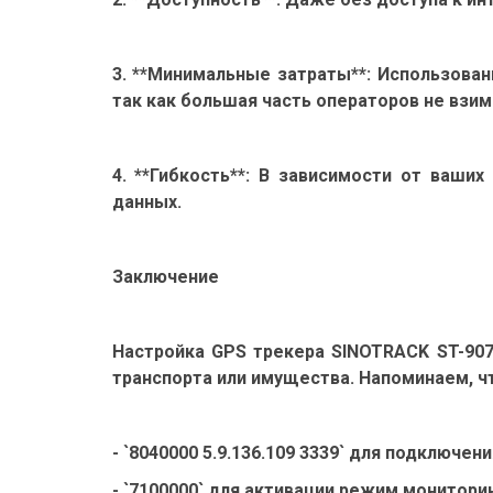
3. **Минимальные затраты**: Использова
так как большая часть операторов не взи
4. **Гибкость**: В зависимости от ваши
данных.
Заключение
Настройка GPS трекера SINOTRACK ST-90
транспорта или имущества. Напоминаем, ч
- `8040000 5.9.136.109 3339` для подключен
- `7100000` для активации режим мониторин