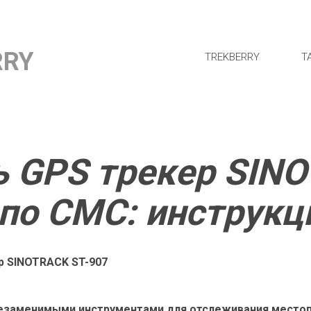
RRY
TREKBERRY
Т
ь GPS трекер SINO
по СМС: инструкц
р SINOTRACK ST-907
незаменимыми инструментами для отслеживания местоп