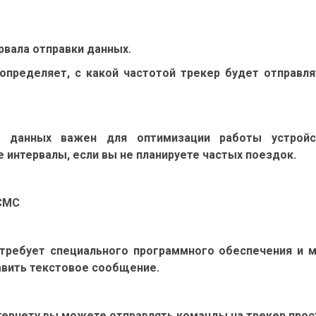
ервала отправки данных.
ое определяет, с какой частотой трекер будет отправ
и данных важен для оптимизации работы устройс
интервалы, если вы не планируете частых поездок.
 СМС
е требует специального программного обеспечения и
авить текстовое сообщение.
интернету вы можете отправлять команды на трекер пр