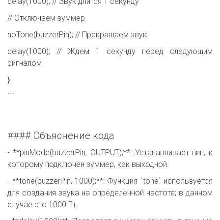
delay(1000); // Звук длится 1 секунду
// Отключаем зуммер
noTone(buzzerPin); // Прекращаем звук
delay(1000); // Ждем 1 секунду перед следующим
сигналом
}
```
#### Объяснение кода
- **pinMode(buzzerPin, OUTPUT);**: Устанавливает пин, к
которому подключен зуммер, как выходной.
- **tone(buzzerPin, 1000);**: Функция `tone` используется
для создания звука на определённой частоте; в данном
случае это 1000 Гц.