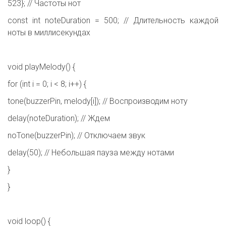
523}; // Частоты нот
const int noteDuration = 500; // Длительность каждой
ноты в миллисекундах
void playMelody() {
for (int i = 0; i < 8; i++) {
tone(buzzerPin, melody[i]); // Воспроизводим ноту
delay(noteDuration); // Ждем
noTone(buzzerPin); // Отключаем звук
delay(50); // Небольшая пауза между нотами
}
}
void loop() {