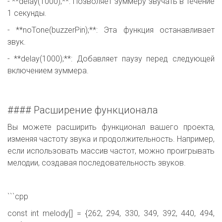
- **delay(1000);**: Позволяет зуммеру звучать в течение
1 секунды.
- **noTone(buzzerPin);**: Эта функция останавливает
звук.
- **delay(1000);**: Добавляет паузу перед следующей
включением зуммера.
#### Расширение функционала
Вы можете расширить функционал вашего проекта,
изменяя частоту звука и продолжительность. Например,
если использовать массив частот, можно проигрывать
мелодии, создавая последовательность звуков.
```cpp
const int melody[] = {262, 294, 330, 349, 392, 440, 494,