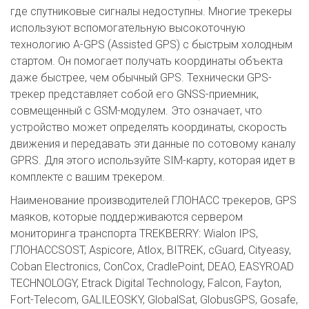
где спутниковые сигналы недоступны. Многие трекеры
используют вспомогательную высокоточную
технологию A-GPS (Assisted GPS) с быстрым холодным
стартом. Он помогает получать координаты объекта
даже быстрее, чем обычный GPS. Технически GPS-
трекер представляет собой его GNSS-приемник,
совмещенный с GSM-модулем. Это означает, что
устройство может определять координаты, скорость
движения и передавать эти данные по сотовому каналу
GPRS. Для этого используйте SIM-карту, которая идет в
комплекте с вашим трекером.
Наименование производителей ГЛОНАСС трекеров, GPS
маяков, которые поддерживаются сервером
мониторинга транспорта TREKBERRY: Wialon IPS,
ГЛОНАССSOST, Aspicore, Atlox, BITREK, cGuard, Cityeasy,
Coban Electronics, ConCox, CradlePoint, DEAO, EASYROAD
TECHNOLOGY, Etrack Digital Technology, Falcon, Fayton,
Fort-Telecom, GALILEOSKY, GlobalSat, GlobusGPS, Gosafe,