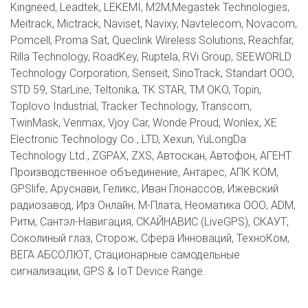
Kingneed, Leadtek, LEKEMI, M2M,Megastek Technologies,
Meitrack, Mictrack, Naviset, Navixy, Navtelecom, Novacom,
Pomcell, Proma Sat, Queclink Wireless Solutions, Reachfar,
Rilla Technology, RoadKey, Ruptela, RVi Group, SEEWORLD
Technology Corporation, Senseit, SinoTrack, Standart ООО,
STD 59, StarLine, Teltonika, TK STAR, TM OKO, Topin,
Toplovo Industrial, Tracker Technology, Transcom,
TwinMask, Venmax, Vjoy Car, Wonde Proud, Wonlex, XE
Electronic Technology Co., LTD, Xexun, YuLongDa
Technology Ltd., ZGPAX, ZXS, Автоскан, Автофон, АГЕНТ
Производственное объединение, Антарес, АПК КОМ,
GPSlife, Аруснави, Геликс, Иван Глонассов, Ижевский
радиозавод, Ирз Онлайн, М-Плата, Неоматика ООО, ADM,
Ритм, Сантэл-Навигация, СКАЙНАВИС (LiveGPS), СКАУТ,
Соколиный глаз, Сторож, Сфера Инноваций, ТехноКом,
ВЕГА АБСОЛЮТ, Стационарные самодельные
сигнализации, GPS & IoT Device Range.