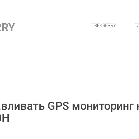
RRY
TREKBERRY
Т
вливать GPS мониторинг 
0H