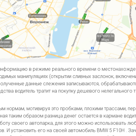
информацию в режиме реального времени о местонахождени
водимых манипуляциях (открытии сливных заслонок, включен
 Полученные данные слежения записываются, обрабатываютс
ства водитель тратит на покупку дешевого нелегального то
м нормам, мотивируя это пробками, плохими трассами, пе
ная таким образом разница денег остается в кармане води
аботу своего автопарка, для этого можно использовать лю
в. И установить его на своей автомобиль BMW 5 F10H . За