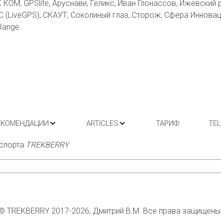
КОМ, GPSlife, Аруснави, Геликс, Иван Глонассов, Ижевский 
С (LiveGPS), СКАУТ, Соколиный глаз, Сторож, Сфера Иннов
Range.
ЕКОМЕНДАЦИИ
ARTICLES
ТАРИФ
TE
спорта 
TREKBERRY
© TREKBERRY 2017-2026, Дмитрий В.М. Все права защищены