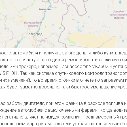
воего автомобиля и получить за это деньги, либо купить де
отодателю зачастую приходится ремонтировать топливную с
еля GPS трекера, например: Глонасссофт УМКа302 и устано
5 F10H . Так как система спутникового контроля транспор
этих изменений, то во время стоянки в отчете по заправкам
фиках будет заметно довольно-таки быстрое уменьшение ур
ас работы двигателя, при этом разница в расходе топлива 
Вождение автомобиля с выключенными фарами. Когда водит
е негативно влияет на имидж компании. Преднамеренный пр
тановленным маршрутам, водители устраивают длительные о