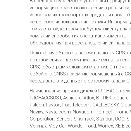
В среднем окупаемость установки варьируетс
информацию о местонахождении в реальном в
износ ваших транспортных средств и проч. -
не целевое использование техники. Информац
той частотой, которая требуется клиенту дл
компании способен их оперативно изменить.
оборудования, при восстановлении сигнала с
Положения объектов рассчитываются GPS-тре
сотовой связи, где спутниковые сигналы нед
GPS) с быстрым холодным стартом. Он помог
собой его GNSS-приемник, совмещенный с GSM
передавать эти данные по сотовому каналу GP
Наименование производителей ГЛОНАСС треке
ГЛОНАССSOST, Aspicore, Atlox, BITREK, cGuard, 
Falcon, Fayton, Fort-Telecom, GALILEOSKY, Glob
Navixy, Navtelecom, Novacom, Pomcell, Proma Sa
Corporation, Senseit, SinoTrack, Standart ООО, S
Venmax, Vjoy Car, Wonde Proud, Wonlex, XE Elec