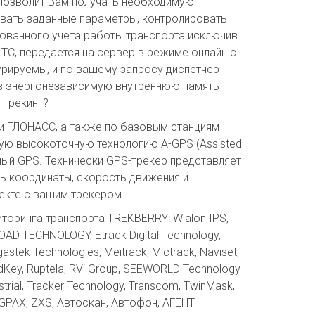
 позволит Вам получать необходимую
овать заданные параметры, контролировать
рованного учета работы транспорта исключив
ТС, передается на сервер в режиме онлайн с
урируемы, и по вашему запросу диспетчер
 в энергонезависимую внутреннюю память
-трекинг?
и ГЛОНАСС, а также по базовым станциям
ную высокоточную технологию A-GPS (Assisted
ый GPS. Технически GPS-трекер представляет
ь координаты, скорость движения и
лекте с вашим трекером.
оринга транспорта TREKBERRY: Wialon IPS,
ROAD TECHNOLOGY, Etrack Digital Technology,
stek Technologies, Meitrack, Mictrack, Naviset,
oadKey, Ruptela, RVi Group, SEEWORLD Technology
ustrial, Tracker Technology, Transcom, TwinMask,
 ZGPAX, ZXS, Автоскан, Автофон, АГЕНТ