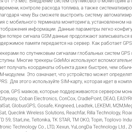
я от 1-3 мес. Внедрение систем спутникового мониторинга
ремени, контроле расхода топлива, а также систематизир
 благодаря чему Вы сможете выстроить систему автоматизи
ия с мобильного терминала мониторинга, установленном на 
я отображения информации. Данные параметры легко конфиг
 При потере сигнала GSM данные продолжают записываться
одержимое памяти передается на сервер. Как работает GPS
керами по спутниковым сигналам глобальных систем GPS 
оступны. Многие трекеры GdeMoi используют вспомогатель
ает получать координаты объекта даже быстрее, чем обычн
-модулем. Это означает, что устройство может определят
RS. Для этого используйте SIM-карту, которая идет в комп
ров, GPS маяков, которые поддерживаются сервером монит
Cityeasy, Coban Electronics, ConCox, CradlePoint, DEAO, EASY
alSat, GlobusGPS, Gosafe, Kingneed, Leadtek, LEKEMI, M2M,Mega
t, Queclink Wireless Solutions, Reachfar, Rilla Technology, R
TD 59, StarLine, Teltonika, TK STAR, TM OKO, Topin, Toplovo Ind
tronic Technology Co., LTD, Xexun, YuLongDa Technology Ltd.,