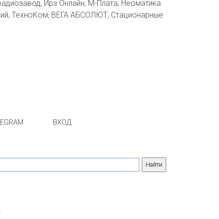
радиозавод, Ирз Онлайн, М-Плата, Неоматика
аций, ТехноКом, ВЕГА АБСОЛЮТ, Стационарные
LEGRAM
ВХОД
.