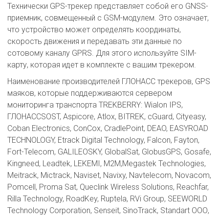
Технически GPS-трекер представляет собой его GNSS-
приемник, совмещенный с GSM-модулем. Это означает,
что устройство может определять координаты,
скорость движения и передавать эти данные по
сотовому каналу GPRS. Для этого используйте SIM-
карту, которая идет в комплекте с вашим трекером.
Наименование производителей ГЛОНАСС трекеров, GPS
маяков, которые поддерживаются сервером
мониторинга транспорта TREKBERRY: Wialon IPS,
ГЛОНАССSOST, Aspicore, Atlox, BITREK, cGuard, Cityeasy,
Coban Electronics, ConCox, CradlePoint, DEAO, EASYROAD
TECHNOLOGY, Etrack Digital Technology, Falcon, Fayton,
Fort-Telecom, GALILEOSKY, GlobalSat, GlobusGPS, Gosafe,
Kingneed, Leadtek, LEKEMI, M2M,Megastek Technologies,
Meitrack, Mictrack, Naviset, Navixy, Navtelecom, Novacom,
Pomcell, Proma Sat, Queclink Wireless Solutions, Reachfar,
Rilla Technology, RoadKey, Ruptela, RVi Group, SEEWORLD
Technology Corporation, Senseit, SinoTrack, Standart ООО,