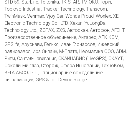
STD 59, StarLine, Teltonika, TK STAR, TM OKO, Topin,
Toplovo Industrial, Tracker Technology, Transcom,
TwinMask, Venmax, Vjoy Car, Wonde Proud, Wonlex, XE
Electronic Technology Co., LTD, Xexun, YuLongDa
Technology Ltd., ZGPAX, ZXS, Автоскан, Автофон, АГЕНТ
Производственное объединение, Антарес, АПК КОМ,
GPSlife, Аруснави, Геликс, Иван Глонассов, Ижевский
радиозавод, Ирз Онлайн, М-Плата, Неоматика ООО, ADM,
Ритм, Сантэл-Навигация, СКАЙНАВИС (LiveGPS), СКАУТ,
Соколиный глаз, Сторож, Сфера Инноваций, ТехноКом,
ВЕГА АБСОЛЮТ, Стационарные самодельные
сигнализации, GPS & IoT Device Range.