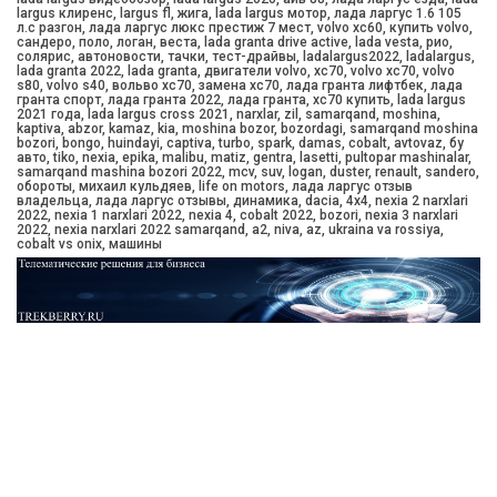
largus клиренс, largus fl, жига, lada largus мотор, лада ларгус 1.6 105
л.с разгон, лада ларгус люкс престиж 7 мест, volvo xc60, купить volvo,
сандеро, поло, логан, веста, lada granta drive active, lada vesta, рио,
солярис, автоновости, тачки, тест-драйвы, ladalargus2022, ladalargus,
lada granta 2022, lada granta, двигатели volvo, xc70, volvo xc70, volvo
s80, volvo s40, вольво xc70, замена xc70, лада гранта лифтбек, лада
гранта спорт, лада гранта 2022, лада гранта, xc70 купить, lada largus
2021 года, lada largus cross 2021, narxlar, zil, samarqand, moshina,
kaptiva, abzor, kamaz, kia, moshina bozor, bozordagi, samarqand moshina
bozori, bongo, huindayi, captiva, turbo, spark, damas, cobalt, avtovaz, бу
авто, tiko, nexia, epika, malibu, matiz, gentra, lasetti, pultopar mashinalar,
samarqand mashina bozori 2022, mcv, suv, logan, duster, renault, sandero,
обороты, михаил кульдяев, life on motors, лада ларгус отзыв
владельца, лада ларгус отзывы, динамика, dacia, 4x4, nexia 2 narxlari
2022, nexia 1 narxlari 2022, nexia 4, cobalt 2022, bozori, nexia 3 narxlari
2022, nexia narxlari 2022 samarqand, a2, niva, az, ukraina va rossiya,
cobalt vs onix, машины