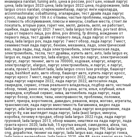
инамарка narxlari, tuning avto, цена в россии, рост цен, новый ларгус
цена, lada largus 2023 цена, lada largus 2022 цена, подорожание, lada
largus cross narxlari, спаркмашинбазар, ларгус янги нархларда,
arzonmashinalar, cobalttuning, эгаларидан, тест драйв лада ларгус
кросс, лада ларгус 106 л.с отзывы, частые проблемы, надежность,
стоимость обслуживания, плюсы и минусы, слабые места, стоит ли
покупать, вторые руки, горит чек, мкпп, дизель, акпп, не работает,
ошибки, лада ларгус 2021 7 мест, lada largus test drive, pov test drive,
езда от первого лица, pov drive, pov driving, fp driving, вождение от
первого лица, тест драйв от первого лица, лада ларгус от первого
лица, lada largus pov, лада ларгус 7 мест обзор, лада ларгус 7 мест,
семиместная лада ларгус, бензин, механика, ладо, электрический
ваз, лада лады, лад, лада электромобиль, электрическая лада,
электромобиль, тесла, тест драйвы, купить авто, avto, lada largus ev,
largus ev, лада электро, lada elargus, электро ларгус, электрический
ларгус, ларгус тюнинг, авто за 700000, ходовая, еларгус, иларгус,
электроларгус, elargus, ларгус электромобиль, и ларгус, е ларгус,
asata, проект, bashkort lada, lada largus cross luxe prestige, башкорт
лада, bashkort auto, авто обзор, башкорт авто, купить ларгус кросс,
ларгус кросс 7 мест, лада ларгус кросс 2022, лада ларгус тюнинг,
лада ларгус нархлари 2022, лада ларгус 2022, автосалон лада,
свиридов, сервис, отзыв реального владельца, подбор авто, честный
обзор, тихий, рено логан, ларгус бу цена, аста, илья, клубный, илья
свиридов, клубный сервис, нива, автомобиль лада ларгус, лада
ларгус бозор, косяки, тазы, неисправности, проблемы, поломки,
валят, приора, воротников, давидыч, ревазов, жора, жогово, агрегаты,
трансмиссия, лада ларгус вместимость багажника, видео лада
ларгус, ada largus восьмиклапанный, лада ларгус внедорожник, лада
ларгус бу, как выглядит лада ларгус, lada (ваз) largus, минусы,
коробка, почему я продал, обзор lada largus 2022 года, лада ларгус
грузовой, lada largus 2013, обзор машин, ништяки на лада ларгус, лада
гранта кросс 2020, lada kub, 15 крутых вещей, самоделка, alexa, таз,
lada largus универсал, volvo, volvo xc90, алёха, largus f90, lada largus
cng, доработки, тюнинг на ларгус, lada largus ваз, лада ларгус гонка,
lada largus видеообзор, lada largus 2020, айв 88, лада ларгус езда, lada