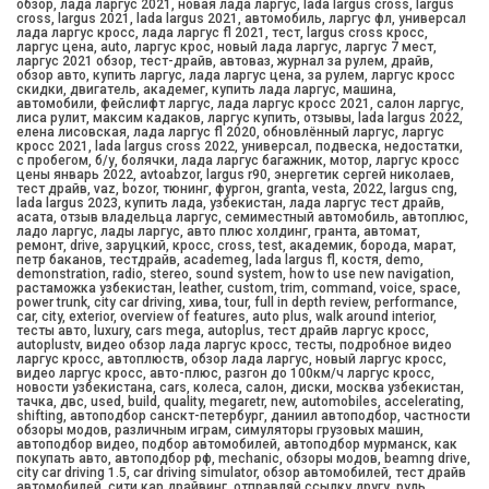
обзор, лада ларгус 2021, новая лада ларгус, lada largus cross, largus
cross, largus 2021, lada largus 2021, автомобиль, ларгус фл, универсал
лада ларгус кросс, лада ларгус fl 2021, тест, largus cross кросс,
ларгус цена, auto, ларгус крос, новый лада ларгус, ларгус 7 мест,
ларгус 2021 обзор, тест-драйв, автоваз, журнал за рулем, драйв,
обзор авто, купить ларгус, лада ларгус цена, за рулем, ларгус кросс
скидки, двигатель, академег, купить лада ларгус, машина,
автомобили, фейслифт ларгус, лада ларгус кросс 2021, салон ларгус,
лиса рулит, максим кадаков, ларгус купить, отзывы, lada largus 2022,
елена лисовская, лада ларгус fl 2020, обновлённый ларгус, ларгус
кросс 2021, lada largus cross 2022, универсал, подвеска, недостатки,
с пробегом, б/у, болячки, лада ларгус багажник, мотор, ларгус кросс
цены январь 2022, avtoabzor, largus r90, энергетик сергей николаев,
тест драйв, vaz, bozor, тюнинг, фургон, granta, vesta, 2022, largus cng,
lada largus 2023, купить лада, узбекистан, лада ларгус тест драйв,
асата, отзыв владельца ларгус, семиместный автомобиль, автоплюс,
ладо ларгус, лады ларгус, авто плюс холдинг, гранта, автомат,
ремонт, drive, заруцкий, кросс, cross, test, академик, борода, марат,
петр баканов, тестдрайв, academeg, lada largus fl, костя, demo,
demonstration, radio, stereo, sound system, how to use new navigation,
растаможка узбекистан, leather, custom, trim, command, voice, space,
power trunk, city car driving, хива, tour, full in depth review, performance,
car, city, exterior, overview of features, auto plus, walk around interior,
тесты авто, luxury, сars mega, autoplus, тест драйв ларгус кросс,
autoplustv, видео обзор лада ларгус кросс, тесты, подробное видео
ларгус кросс, автоплюств, обзор лада ларгус, новый ларгус кросс,
видео ларгус кросс, авто-плюс, разгон до 100км/ч ларгус кросс,
новости узбекистана, cars, колеса, салон, диски, москва узбекистан,
тачка, двс, used, build, quality, megaretr, new, automobiles, accelerating,
shifting, автоподбор санскт-петербург, даниил автоподбор, частности
обзоры модов, различным играм, симуляторы грузовых машин,
автоподбор видео, подбор автомобилей, автоподбор мурманск, как
покупать авто, автоподбор рф, mechanic, обзоры модов, beamng drive,
city car driving 1.5, car driving simulator, обзор автомобилей, тест драйв
автомобилей, сити кар драйвинг, отправляй ссылку другу, руль,