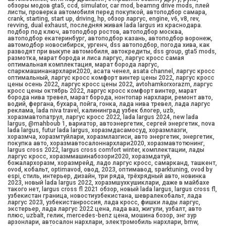
обзоры модов gta5, ccd, simulator, car mod, beamng drive mods, плей
листы, проверка автомобиля перед покупкой, автоподбор самара,
crank, starting, start up, driving, hp, обзор ларгус, engine, v6, v8, rev,
revving, dual exhaust, последняя живая lada largus из краснодара.
подбор под ключ, автоподбор ростов, автоподбор москва,
автоподбор екатеринбург, автоподбор казань, автоподбор воронеж,
автомодбор новосибирск, ургенч, dss автоподбор, погода хива, как
разводят при выкупе автомобиля, автокредиты, dss group, gta5 mods,
размотка, марат борода и лиса ларгус, ларгус кросс самая
оптимальная комплектация, марат борода ларгус,
спаркмашинанархлари2020, асата ченел, asata channel, ларгус кросс
оптимальный, ларгус кросс комфорт винтер цены 2022, ларгус кросс
цены осень 2022, ларгус кросс цены 2022, avtohamkorxorazm, ларгус
кросс цены октябрь 2022, ларгус кросс комфорт винтер, марат
борода нива тревел, марат борода, нонтопар нархлари, ремонт авто,
водий, фергана, бухара, пойга, гонка, лада нива тревел, лада ларгус
реклама, lada niva travel, калининград узбек блогер, uzb,
хоразмавтопатрул, ларгус кросс 2022, lada largus 2024, new lada
largus, @mahboub 1, вариатор, автоэнергетик, сергей энергетик, nova
lada largus, futur lada largus, хоразмдасамосуд, хоразмлазги,
хоразмча, хоразмтуйлари, хоразмлазгиси, авто энергетик, энергетик,
покупка авто, хоразмавтосалоннархлари2020, хоразмавтотюнинг,
largus cross 2022, largus cross comfort winter, комплектации, лады
ларгус кросс, хоразммашинабозори2020, хоразмдатуй,
божалархоразм, хоразмрейд, ладо ларгус кросс, самарканд, ташкент,
ovod, кобальт, optimavod, овод, 2023, оптимавод, sparktuning, ovod by
espi, стиль, интерьер, дизайн, три ряда, трёхрядный авто, новинка
2023, новый lada largus 2022, хоразмшухкушиклари, даже в майбахе
такого нет, largus cross fl 2021 обзор, новый lada largus, largus cross fl,
узбекистан граница, новостиузбекистана, шевралекобальт, лада
ларгус 2023, узбекистанроссия, лада кросс, фишки лады ларгус,
экстерьер, лада ларгус 2022 цена, лада ваз, жигули, узбалт, авто
плюс, uzbalt, гелик, mercedes-benz цена, мошина бозор, энг зур
арзонлари, автосалон нархлари, электромобиль нархлари, bmw,