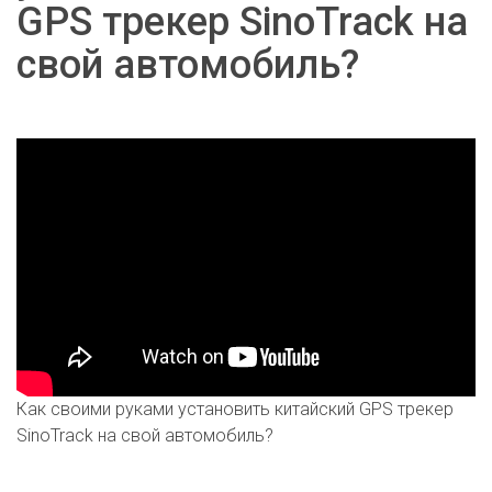
GPS трекер SinoTrack на
свой автомобиль?
Как своими руками установить китайский GPS трекер
SinoTrack на свой автомобиль?