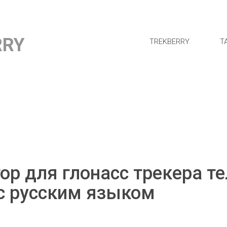
RRY
TREKBERRY
Т
ор для глонасс трекера т
с русским языком