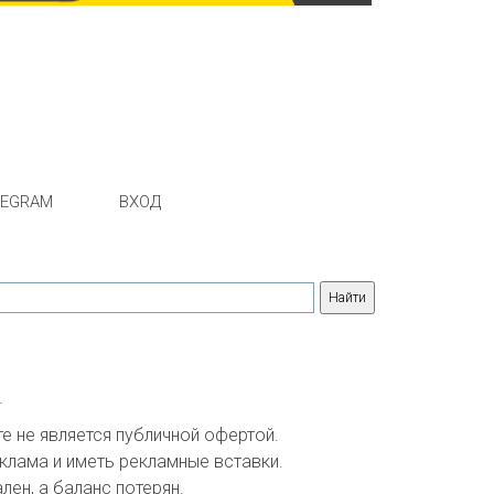
LEGRAM
ВХОД
.
 не является публичной офертой. 

клама и иметь рекламные вставки.

ен, а баланс потерян.
