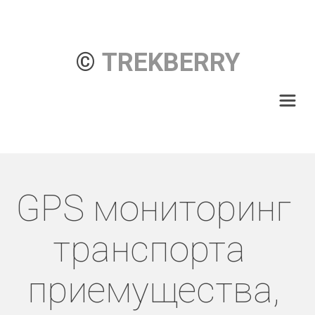
© 
TREKBERRY
GPS мониторинг 
транспорта  
приемущества, 