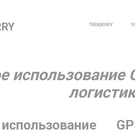
RRY
TREKBERRY
Т
 использование G
логистик
 использование G