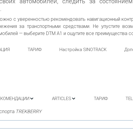
своих автомобилей, следить за состояни
.
можно с уверенностью рекомендовать навигационный контр
лежения за транспортными средствами. Не упустите воз
обилей — выберите DTM A1 и ощутите все преимущества с
АЦИЯ
ТАРИФ
Настройка SINOTRACK
Доп
ЕКОМЕНДАЦИИ
ARTICLES
ТАРИФ
TE
спорта 
TREKBERRY