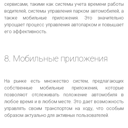
сервисами, такими как системы учета времени работы
водителей, системы управления парком автомобилей, а
также мобильные приложения. Это значительно
упрощает процесс управления автопарком и повышает
его эффективность.
8. Мобильные приложения
На рынке есть множество систем, предлагающих
собственные мобильные приложения, которые
позволяют отслеживать положение автомобиля в
любое время и в любом месте. Это дает возможность
управлять своим транспортом на ходу, что особым
образом актуально для активных пользователей.