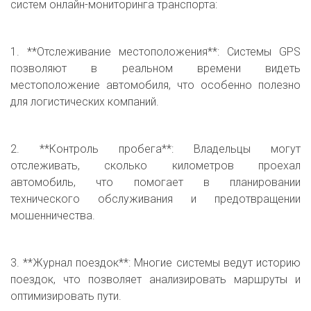
систем онлайн-мониторинга транспорта:
1. **Отслеживание местоположения**: Системы GPS
позволяют в реальном времени видеть
местоположение автомобиля, что особенно полезно
для логистических компаний.
2. **Контроль пробега**: Владельцы могут
отслеживать, сколько километров проехал
автомобиль, что помогает в планировании
технического обслуживания и предотвращении
мошенничества.
3. **Журнал поездок**: Многие системы ведут историю
поездок, что позволяет анализировать маршруты и
оптимизировать пути.