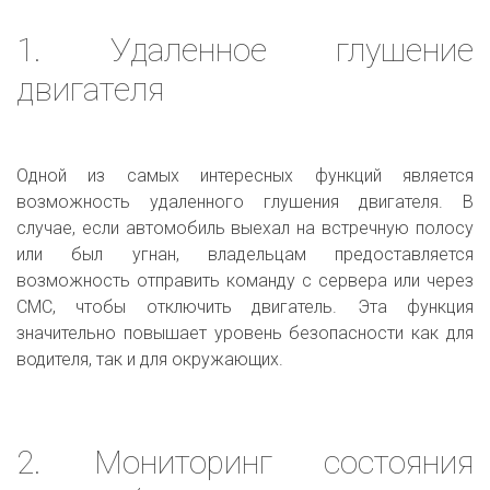
1. Удаленное глушение
двигателя
Одной из самых интересных функций является
возможность удаленного глушения двигателя. В
случае, если автомобиль выехал на встречную полосу
или был угнан, владельцам предоставляется
возможность отправить команду с сервера или через
СМС, чтобы отключить двигатель. Эта функция
значительно повышает уровень безопасности как для
водителя, так и для окружающих.
2. Мониторинг состояния