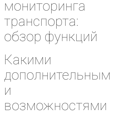
мониторинга 
транспорта: 
обзор функций
Какими
дополнительным
и
возможностями