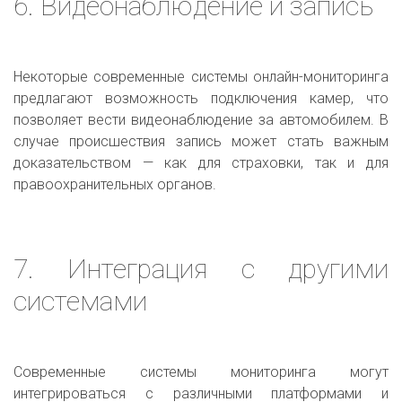
6. Видеонаблюдение и запись
Некоторые современные системы онлайн-мониторинга
предлагают возможность подключения камер, что
позволяет вести видеонаблюдение за автомобилем. В
случае происшествия запись может стать важным
доказательством — как для страховки, так и для
правоохранительных органов.
7. Интеграция с другими
системами
Современные системы мониторинга могут
интегрироваться с различными платформами и