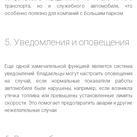
транспорта, но и служебного автомобиля, что
особенно полезно для компаний с большим парком.
5. Уведомления и оповещения
Еще одной замечательной функцией является система
уведомлений. Владаельцы могут настроить оповещения
на случай, если нормальные показатели работы
автомобиля были нарушены, например, если возникла
утечка топлива или превышены установленные лимиты
скорости. Это помогает предотвратить аварии и другие
нежелательные случаи.