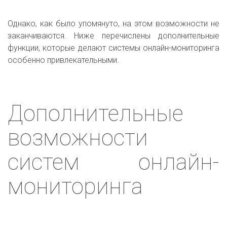
Однако, как было упомянуто, на этом возможности не
заканчиваются. Ниже перечислены дополнительные
функции, которые делают системы онлайн-мониторинга
особенно привлекательными.
Дополнительные
возможности
систем онлайн-
мониторинга