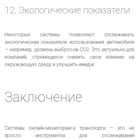
12. Экологические показатели
Некоторые системы позволяют отслеживать
экологические показатели использования автомобиля
— например, уровень выбросов CO2. Это актуально для
компаний, стремящихся снизить свое влияние на
окружающую среду и улучшить имидж.
Заключение
Системы онлайн-мониторинга транспорта — это не
просто инструменты для отслеживания