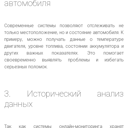
автомобиля
Современные системы позволяют отслеживать не
только местоположение, но и состояние автомобиля. К
примеру, можно получать данные о температуре
двигателя, уровне топлива, состоянии аккумулятора и
других важных показателях. Это помогает
своевременно выявлять проблемы и избегать
серьезных поломок.
3. Исторический анализ
данных
Так как системы онлайн-мониторинга хранят